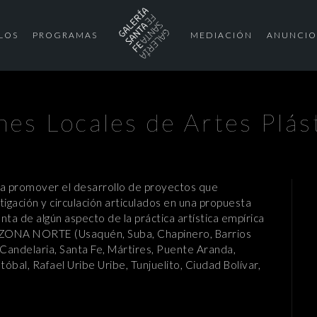
LOS
PROGRAMAS
MEDIACIÓN
ANUNCIO
nes Locales de Artes Plás
sca promover el desarrollo de proyectos que
igación y circulación articulados en una propuesta
enta de algún aspecto de la práctica artística empírica
ad: ZONA NORTE (Usaquén, Suba, Chapinero, Barrios
andelaria, Santa Fe, Mártires, Puente Aranda,
bal, Rafael Uribe Uribe, Tunjuelito, Ciudad Bolívar,