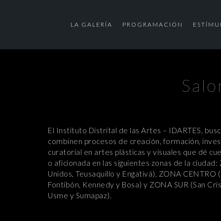
LA GALERÍA
PROGRAMACIÓN
ESTÍMU
Salo
El Instituto Distrital de las Artes – IDARTES, bu
combinen procesos de creación, formación, invest
curatorial en artes plásticas y visuales que dé cu
o aficionada en las siguientes zonas de la ciud
Unidos, Teusaquillo y Engativá), ZONA CENTRO (C
Fontibón, Kennedy y Bosa) y ZONA SUR (San Cristó
Usme y Sumapaz).