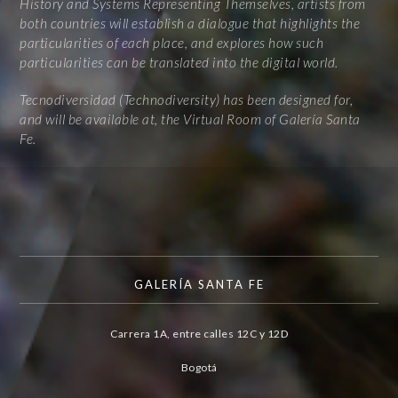
History and Systems Representing Themselves, artists from
both countries will establish a dialogue that highlights the
particularities of each place, and explores how such
particularities can be translated into the digital world.
Tecnodiversidad (Technodiversity) has been designed for,
and will be available at, the Virtual Room of Galería Santa
Fe.
GALERÍA SANTA FE
Carrera 1A, entre calles 12C y 12D
Bogotá