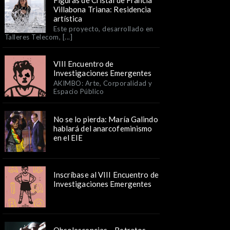
Figuras de Cristal de Francia
Villabona Triana: Residencia
artística
Este proyecto, desarrollado en
Talleres Telecom, [...]
VIII Encuentro de
Investigaciones Emergentes
AKIMBO: Arte, Corporalidad y
Espacio Público
No se lo pierda: María Galindo
hablará del anarcofeminismo
en el EIE
Inscríbase al VIII Encuentro de
Investigaciones Emergentes