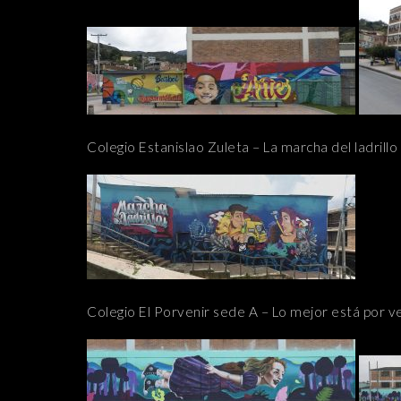
Colegio Estanislao Zuleta – La marcha del ladrillo
Colegio El Porvenir sede A – Lo mejor está por v