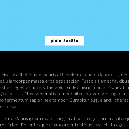
plain-5ac8fa
iscing elit. Aliquam mauris elit, pellentesque eu laoreet a, mo
 et ullamcorper massa eros eget sapien. Fusce sit amet faucibus 
e, est est egestas ante, vitae volutpat leo nisi in mauris. Donec
ingilla facilisis. Nam venenatis tempor nibh. Integer sed augue mi,
mmodo fermentum sapien nec tempor. Curabitur augue arcu, phar
accumsan.
retra. Mauris ipsum quam, fringilla at porta eget, ornare vitae j
eros in leo. Pellentesque ullamcorper tristique suscipit. In eget