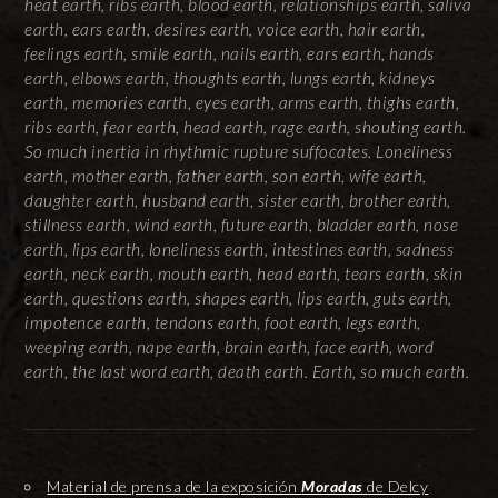
heat earth, ribs earth, blood earth, relationships earth, saliva
earth, ears earth, desires earth, voice earth, hair earth,
feelings earth, smile earth, nails earth, ears earth, hands
earth, elbows earth, thoughts earth, lungs earth, kidneys
earth, memories earth, eyes earth, arms earth, thighs earth,
ribs earth, fear earth, head earth, rage earth, shouting earth.
So much inertia in rhythmic rupture suffocates. Loneliness
earth, mother earth, father earth, son earth, wife earth,
daughter earth, husband earth, sister earth, brother earth,
stillness earth, wind earth, future earth, bladder earth, nose
earth, lips earth, loneliness earth, intestines earth, sadness
earth, neck earth, mouth earth, head earth, tears earth, skin
earth, questions earth, shapes earth, lips earth, guts earth,
impotence earth, tendons earth, foot earth, legs earth,
weeping earth, nape earth, brain earth, face earth, word
earth, the last word earth, death earth. Earth, so much earth.
Material de prensa de la exposición
Moradas
de Delcy