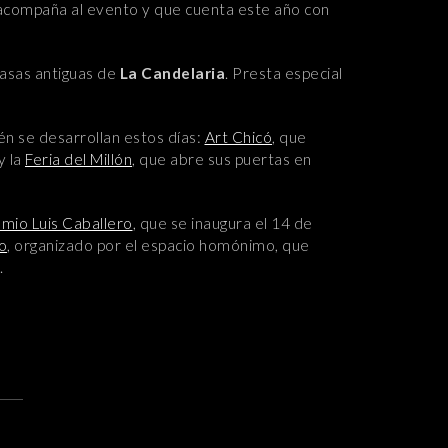
 acompaña al evento y que cuenta este año con
 casas antiguas de
La Candelaria
. Presta especial
n se desarrollan estos días:
Art Chicó
, que
y la
Feria del Millón
, que abre sus puertas en
mio Luis Caballero
, que se inaugura el 14 de
o
, organizado por el espacio homónimo, que
.