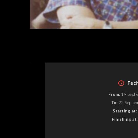
Fec
From:
19 Septi
To:
22 Septie
Starting at:
Finishing at: