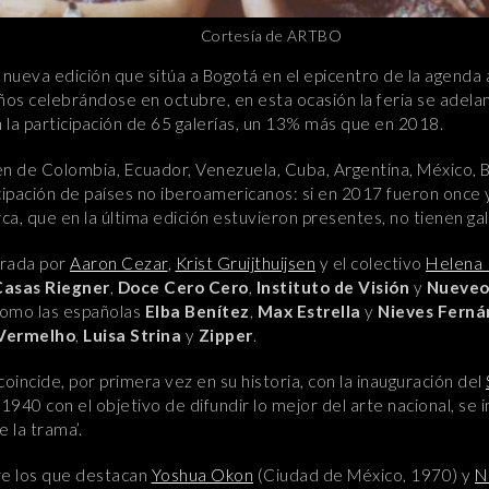
Cortesía de ARTBO
 nueva edición que sitúa a Bogotá en el epicentro de la agenda 
s celebrándose en octubre, en esta ocasión la feria se adelan
 la participación de 65 galerías, un 13% más que en 2018.
n de Colombia, Ecuador, Venezuela, Cuba, Argentina, México, Br
ticipación de países no iberoamericanos: si en 2017 fueron onc
a, que en la última edición estuvieron presentes, no tienen ga
urada por
Aaron Cezar
,
Krist Gruijthuijsen
y el colectivo
Helena 
Casas Riegner
,
Doce Cero Cero
,
Instituto de Visión
y
Nueveo
 como las españolas
Elba Benítez
,
Max Estrella
y
Nieves Ferná
Vermelho
,
Luisa Strina
y
Zipper
.
ncide, por primera vez en su historia, con la inauguración del
 1940 con el objetivo de difundir lo mejor del arte nacional, se
e la trama’.
tre los que destacan
Yoshua Okon
(Ciudad de México, 1970) y
N