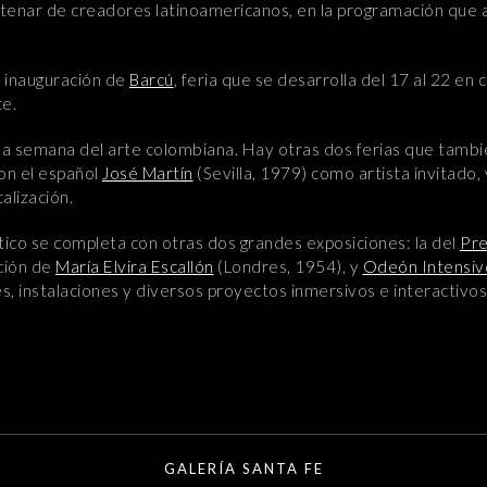
ntenar de creadores latinoamericanos, en la programación que
a inauguración de
Barcú
, feria que se desarrolla del 17 al 22 en
ce.
a semana del arte colombiana. Hay otras dos ferias que tambié
con el español
José Martín
(Sevilla, 1979) como artista invitado, 
calización.
ico se completa con otras dos grandes exposiciones: la del
Pre
ción de
María Elvira Escallón
(Londres, 1954), y
Odeón Intensiv
, instalaciones y diversos proyectos inmersivos e interactivos
GALERÍA SANTA FE