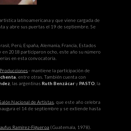
artística latinoamericana y que viene cargada de
ta y abre sus puertas el 19 de septiembre. Se
asil, Perú, España, Alemania, Francia, Estados
e y en 2018 participaron ocho, este año su número
lerías en esta convocatoria.
Producciones
– mantiene la participación de
chenta
, entre otras. También cuenta con
ndez
, las argentinas
Ruth Benzácar
y
PASTO
, la
Salón Nacional de Artistas
, que este año celebra
 inaugura el 14 de septiembre y se extiende hasta
aufus Ramírez-Figueroa
(Guatemala, 1978).