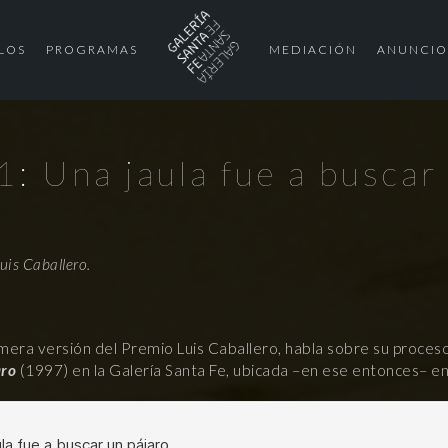
LOS
PROGRAMAS
MEDIACIÓN
ANUNCIO
1: Una jaula fue a buscar
Luis Caballero.
imera versión del Premio Luis Caballero, habla sobre su proces
aro
(1997) en la Galería Santa Fe, ubicada –en ese entonces– en