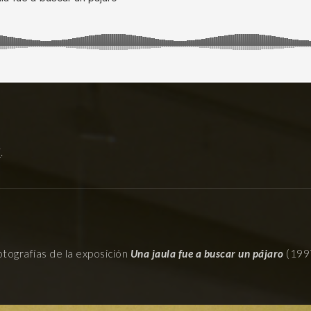
í
.
otografías de la exposición
Una jaula fue a buscar un pájaro
(199