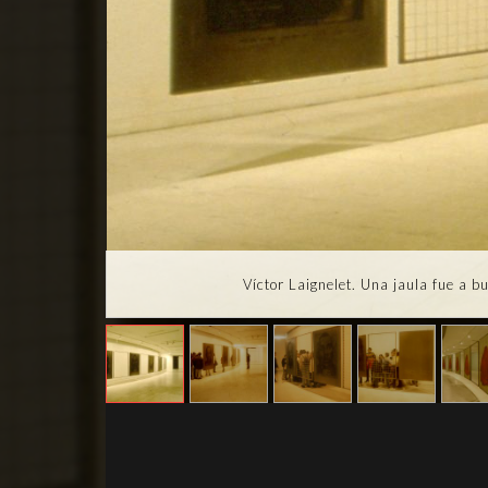
Víctor Laignelet. Una jaula fue a b