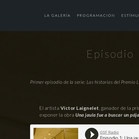
LA GALERÍA
PROGRAMACIÓN
ESTÍMU
Episodio 
Primer episodio de la serie: Las historias del Premio 
El artista
Víctor Laignelet
, ganador de la pr
exponer la obra
Una jaula fue a buscar un páj