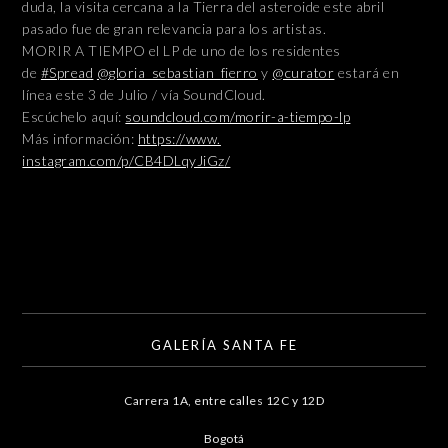
duda, la visita cercana a la Tierra del asteroide este abril
pasado fue de gran relevancia para los artistas.
MORIR A TIEMPO el LP de uno de los residentes
de
#Spread
@gloria_sebastian_
fierro
y
@curator
estará en
línea este 3 de Julio / vía SoundCloud.
Escúchelo aquí:
soundcloud.com/morir-a-tiempo-lp
Más información:
https://www.
instagram.com/p/CB4DLqyJiGz/
GALERÍA SANTA FE
Carrera 1A, entre calles 12C y 12D
Bogotá