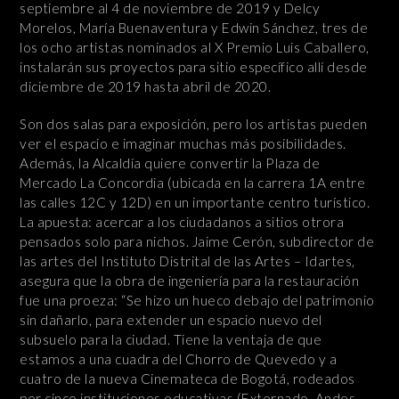
septiembre al 4 de noviembre de 2019 y Delcy
Morelos, María Buenaventura y Edwin Sánchez, tres de
los ocho artistas nominados al X Premio Luis Caballero,
instalarán sus proyectos para sitio específico allí desde
diciembre de 2019 hasta abril de 2020.
Son dos salas para exposición, pero los artistas pueden
ver el espacio e imaginar muchas más posibilidades.
Además, la Alcaldía quiere convertir la Plaza de
Mercado La Concordia (ubicada en la carrera 1A entre
las calles 12C y 12D) en un importante centro turístico.
La apuesta: acercar a los ciudadanos a sitios otrora
pensados solo para nichos. Jaime Cerón, subdirector de
las artes del Instituto Distrital de las Artes – Idartes,
asegura que la obra de ingeniería para la restauración
fue una proeza: “Se hizo un hueco debajo del patrimonio
sin dañarlo, para extender un espacio nuevo del
subsuelo para la ciudad. Tiene la ventaja de que
estamos a una cuadra del Chorro de Quevedo y a
cuatro de la nueva Cinemateca de Bogotá, rodeados
por cinco instituciones educativas (Externado, Andes,