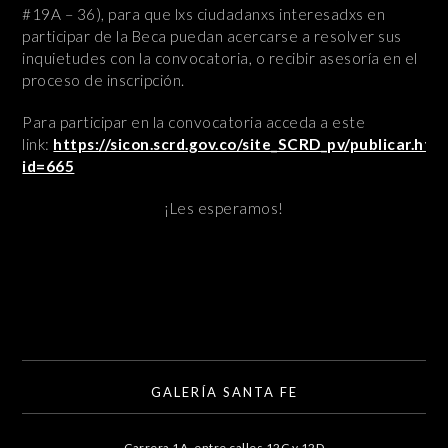
#19A – 36), para que lxs ciudadanxs interesadxs en
participar de la Beca puedan acercarse a resolver sus
inquietudes con la convocatoria, o recibir asesoría en el
proceso de inscripción.
Para participar en la convocatoria acceda a este
link:
https://sicon.scrd.gov.co/site_SCRD_pv/publicar.htm
id=665
¡Les esperamos!
GALERÍA SANTA FE
Carrera 1A, entre calles 12C y 12D