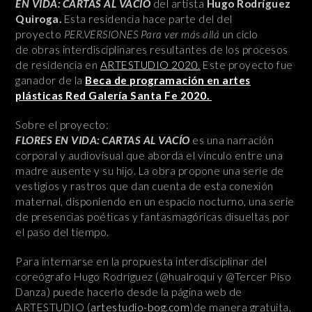
EN VIDA: CARTAS AL VACÍO
del artista
Hugo Rodríguez
Quiroga.
Esta residencia hace parte del del
proyecto
PER.VERSIONES Para ver más allá
un ciclo
de obras interdisciplinares resultantes de los procesos
de residencia en
ARTESTUDIO 2020.
Este proyecto fue
ganador de la
Beca de programación en artes
plásticas Red Galería Santa Fe 2020.
Sobre el proyecto:
FLORES EN VIDA: CARTAS AL VACÍO
es una narración
corporal y audiovisual que aborda el vínculo entre una
madre ausente y su hijo. La obra propone una serie de
vestigios y rastros que dan cuenta de esta conexión
maternal, disponiendo en un espacio nocturno, una serie
de presencias poéticas y fantasmagóricas disueltas por
el paso del tiempo.
Para internarse en la propuesta interdisciplinar del
coreógrafo Hugo Rodríguez (@hualroqui y @Tercer Piso
Danza) puede hacerlo desde la página web de
ARTESTUDIO (
artestudio-bog.com
)de manera gratuita,