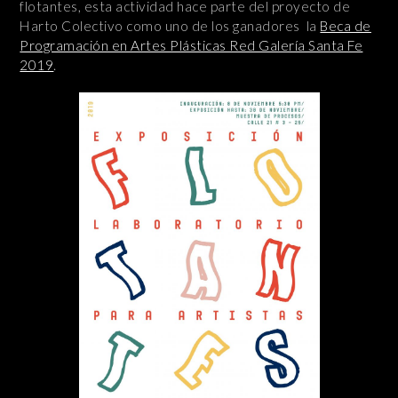
flotantes, esta actividad hace parte del proyecto de
Harto Colectivo como uno de los ganadores la
Beca de
Programación en Artes Plásticas Red Galería Santa Fe
2019
.