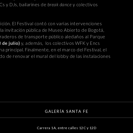
Cs y DJs, bailarines de
break dance
y colectivos
ción. El Festival contó con varias intervenciones
la invitación pública de Museo Abierto de Bogotá,
paraderos de transporte público aledaños al Parque
 de julio)
y, además, los colectivos WFK y Encs
a principal. Finalmente, en el marco del Festival, el
do de renovar el mural del lobby de las instalaciones
GALERÍA SANTA FE
Carrera 1A, entre calles 12C y 12D