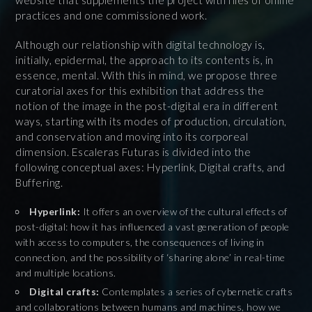
website that supplements the project with files of online
practices and one commissioned work.
Although our relationship with digital technology is,
initially, epidermal, the approach to its contents is, in
essence, mental. With this in mind, we propose three
curatorial axes for this exhibition that address the
notion of the image in the post-digital era in different
ways, starting with its modes of production, circulation,
and conservation and moving into its corporeal
dimension. Escaleras Futuras is divided into the
following conceptual axes: Hyperlink, Digital crafts, and
Buffering.
Hyperlink:
It offers an overview of the cultural effects of
post-digital: how it has influenced a vast generation of people
with access to computers, the consequences of living in
connection, and the possibility of ‘sharing alone’ in real-time
and multiple locations.
Digital crafts:
Contemplates a series of cybernetic crafts
and collaborations between humans and machines, how we