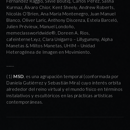
Fernández Raggio, Silvie Boutiq, Carlos Pérez, Sasha
Kurmaz, Álvaro Chior, Kent Sheely, Andrew Roberts,
Nicolás O’Brien, Ana María Montenegro, Juan Manuel
Blanco, Oliver Laric, Anthony Discenza, Estela Barceló,
Julien Prévieux, Manuel Londoño,
memeclassworldwide®, Doreen A. Ríos,
cafeinternet.xyz, Clara Unígarro – Lillygummy, Alpha
Manetas & Miltos Manetas, UHIM – Unidad
Heterogénea de Imagen en Movimiento.
____
(1)
MSD
, es una agrupación temporal (conformada por
Daniela Gutiérrez y Sebastián Mira) cuyo interés orbita
alrededor del reino virtual y el mundo físico en términos
instalativos y escultóricos en las prácticas artísticas
contemporáneas.