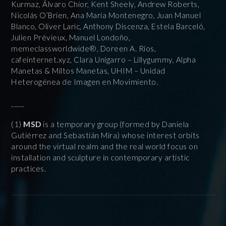
Kurmaz, Álvaro Chior, Kent Sheely, Andrew Roberts,
Nicolás O’Brien, Ana María Montenegro, Juan Manuel
Blanco, Oliver Laric, Anthony Discenza, Estela Barceló,
Julien Prévieux, Manuel Londoño,
memeclassworldwide®, Doreen A. Ríos,
cafeinternet.xyz, Clara Unígarro – Lillygummy, Alpha
Manetas & Miltos Manetas, UHIM – Unidad
Heterogénea de Imagen en Movimiento.
____
(1)
MSD
is a temporary group (formed by Daniela
Gutiérrez and Sebastián Mira) whose interest orbits
around the virtual realm and the real world focus on
installation and sculpture in contemporary artistic
practices.