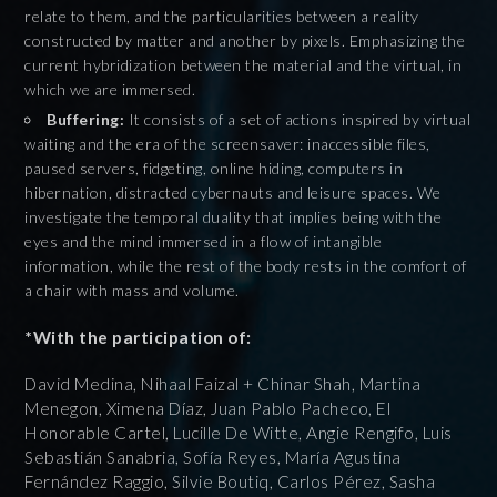
relate to them, and the particularities between a reality
constructed by matter and another by pixels. Emphasizing the
current hybridization between the material and the virtual, in
which we are immersed.
Buffering:
It consists of a set of actions inspired by virtual
waiting and the era of the screensaver: inaccessible files,
paused servers, fidgeting, online hiding, computers in
hibernation, distracted cybernauts and leisure spaces. We
investigate the temporal duality that implies being with the
eyes and the mind immersed in a flow of intangible
information, while the rest of the body rests in the comfort of
a chair with mass and volume.
*With the participation of:
David Medina, Nihaal Faizal + Chinar Shah, Martina
Menegon, Ximena Díaz, Juan Pablo Pacheco, El
Honorable Cartel, Lucille De Witte, Angie Rengifo, Luis
Sebastián Sanabria, Sofía Reyes, María Agustina
Fernández Raggio, Silvie Boutiq, Carlos Pérez, Sasha