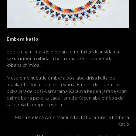
Embera katío
Ebera chamí maude oibidara ome taller
i
d
i
ousidama
kakua
i
r
i
bena oibidara bara maude kirrimadi kadai
i
r
i
bena chimide.
Mesa ome nubude embera bosi aba k
i
r
i
sa kuita bu
maukaeta donasi embera warra Embera k
i
r
i
sa kuitha
buba jarade bosi warraramá Kapunia bedea jaradeabarí
daimá baira pana kuitada i unuda Kapuniaba omeba dai
karebasidau kapuria wera.
María Helena Arce Mamundia, Laboratorista Embera
Katío