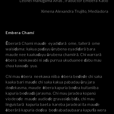
Leonel Manugama Arías ,Traductor Embera Katío
Ximena Alexandra Trujillo, Mediadora
Embera Chamí
Ẽberarã Chamí mauɗe eyadiɗarã ome, tallerã ome
waisiɗama: kakua paɗayu ũrubena eyadiɗarã bara
maude nee kaakaɗayu ũrubena chamiirã. Chi warrarã
ẽbera neekawabi ni aɗu purrua ukuduanee ɗabu mau
chaa kawaɗa yua.
Chi mau ẽbera neekawa niiba ẽbera beɗeɗe chi saka
kaaka barí mauɗe chi saka kakua pabadau ũru jara
deɗekasma, maude ẽbera kapuria beɗea kuitaniiba
kapuria beɗeaɗá jarasma. Chi mau jaradea kopanú
viodeoɗe mauɗe audioɗe gravasiɗa biɗa, chi mau
linguistarã kapuria baeta kareba jaradeai ita mauɗe
ẽberãrã kapuria deɗea beɗeabadaubaara kapurῖa wera