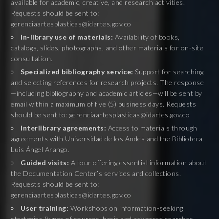
available for academic, creative, and research activities.
Requests should be sent to:
gerenciaartesplasticas@idartes.gov.co
In-library use of materials:
Availability of books,
catalogs, slides, photographs, and other materials for on-site
consultation.
Specialized bibliography service:
Support for searching
and selecting references for research projects. The response
—including bibliography and academic articles—will be sent by
email within a maximum of five (5) business days. Requests
should be sent to: gerenciaartesplasticas@idartes.gov.co
Interlibrary agreements:
Access to materials through
agreements with Universidad de los Andes and the Biblioteca
Luis Ángel Arango.
Guided visits:
A tour offering essential information about
the Documentation Center’s services and collections.
Requests should be sent to:
gerenciaartesplasticas@idartes.gov.co
User training:
Workshops on information-seeking
strategies (types of sources, basic and advanced searches,